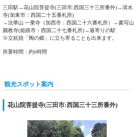
三田駅→花山院菩提寺(三田市:西国三十三所番外)→清水
寺(加東市：西国二十五番札所)
→法華山 一乗寺（加西市：西国二十六番札所）→書写山
圓教寺(姫路市：西国二十七番札所)→最寄りの駅
※立杭焼「陶の郷」に立ち寄ることも出来ます。
所要時間：約6時間
観光スポット案内
花山院菩提寺(三田市:西国三十三所番外)