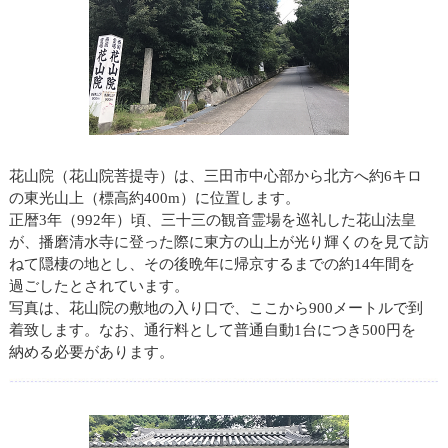
花山院（花山院菩提寺）は、三田市中心部から北方へ約6キロ
の東光山上（標高約400m）に位置します。
正暦3年（992年）頃、三十三の観音霊場を巡礼した花山法皇
が、播磨清水寺に登った際に東方の山上が光り輝くのを見て訪
ねて隠棲の地とし、その後晩年に帰京するまでの約14年間を
過ごしたとされています。
写真は、花山院の敷地の入り口で、ここから900メートルで到
着致します。なお、通行料として普通自動1台につき500円を
納める必要があります。