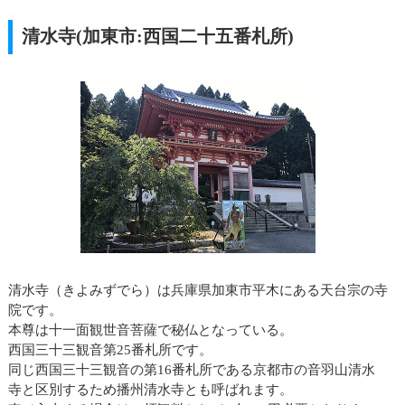
清水寺(加東市:西国二十五番札所)
清水寺（きよみずでら）は兵庫県加東市平木にある天台宗の寺
院です。
本尊は十一面観世音菩薩で秘仏となっている。
西国三十三観音第25番札所です。
同じ西国三十三観音の第16番札所である京都市の音羽山清水
寺と区別するため播州清水寺とも呼ばれます。