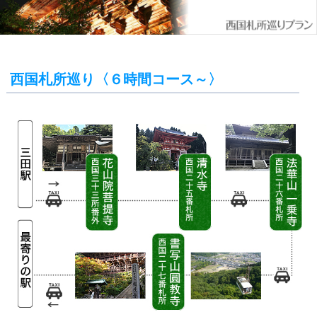
西国札所巡り〈６時間コース～〉