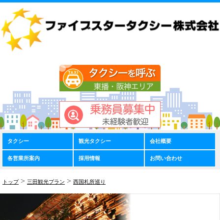
タクシー
観光タクシー
会社概要
各営業所案内
採用情報
お問い合わせ
>
>
トップ
三田観光プラン
西国札所巡り